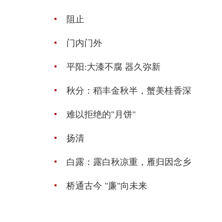
阻止
门内门外
平阳:大漆不腐 器久弥新
秋分：稻丰金秋半，蟹美桂香深
难以拒绝的"月饼"
扬清
白露：露白秋凉重，雁归因念乡
桥通古今 "廉"向未来