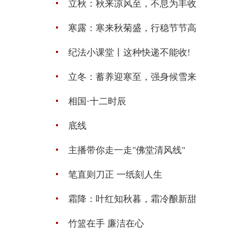
立秋：秋来凉风至，不息为丰收
寒露：寒来秋菊盛，行稳节节高
纪法小课堂丨这种快递不能收!
立冬：蓄养迎寒至，强身候雪来
相国·十二时辰
底线
主播带你走一走"佛堂清风线"
笔直则刀正 一纸刻人生
霜降：叶红知秋暮，霜冷酿新甜
竹篮在手 廉洁在心