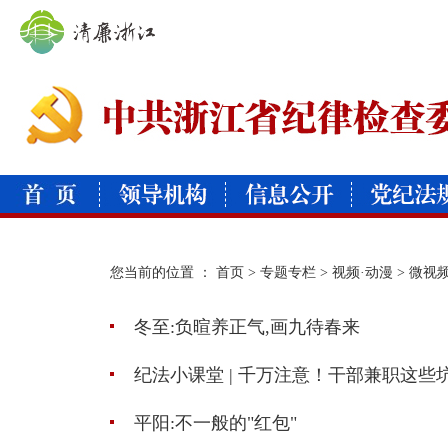
您当前的位置 ：
首页
>
专题专栏
>
视频·动漫
>
微视
冬至:负暄养正气,画九待春来
纪法小课堂 | 千万注意！干部兼职这些
平阳:不一般的"红包"