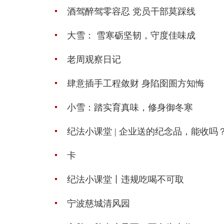
酒驾醉驾零容忍 党员干部莫踩线
大雪： 雪寒砺坚韧，守度佳味成
老周观察日记
肆意插手工程敛财 身陷囹圄方知悔
小雪：踏实育真味，修身御冬寒
纪法小课堂 | 企业送的纪念品，能收吗
卡
纪法小课堂丨违规吃喝不可取
宁波慈城清风园