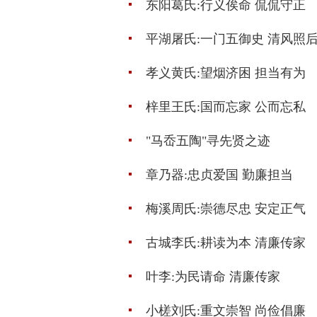
东阳葛氏:行义俟命 侃侃守正
平湖屠氏:一门五御史 清风照
孝义黄氏:望烟济困 担当有为
梓里王氏:国而忘家 公而忘私
"马岙五陶"寻先贤之迹
章乃器:忠贞爱国 勤廉担当
梅溪周氏:崇德尽忠 安定正气
古城李氏:耕读为本 清廉传家
叶李:为民请命 清廉传家
小槎刘氏:重文崇智 尚俭倡廉