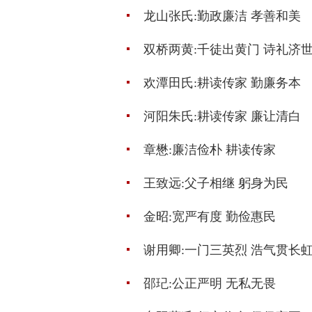
龙山张氏:勤政廉洁 孝善和美
双桥两黄:千徒出黄门 诗礼济
欢潭田氏:耕读传家 勤廉务本
河阳朱氏:耕读传家 廉让清白
章懋:廉洁俭朴 耕读传家
王致远:父子相继 躬身为民
金昭:宽严有度 勤俭惠民
谢用卿:一门三英烈 浩气贯长
邵玘:公正严明 无私无畏