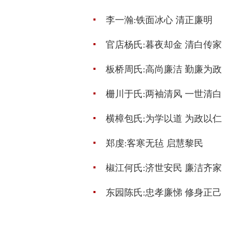
李一瀚:铁面冰心 清正廉明
官店杨氏:暮夜却金 清白传家
板桥周氏:高尚廉洁 勤廉为政
栅川于氏:两袖清风 一世清白
横樟包氏:为学以道 为政以仁
郑虔:客寒无毡 启慧黎民
椒江何氏:济世安民 廉洁齐家
东园陈氏:忠孝廉悌 修身正己